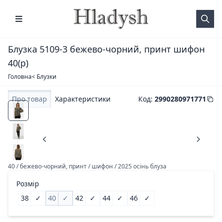
Блузка 5109-3 бежево-чорний, принт шифон
40(р)
Головна
< Блузки
Про товар
Характеристики
Код
:
2990280971771
40 / бежево-чорний, принт / шифон / 2025 осінь блуза
Розмір
38
✓
40
✓
42
✓
44
✓
46
✓