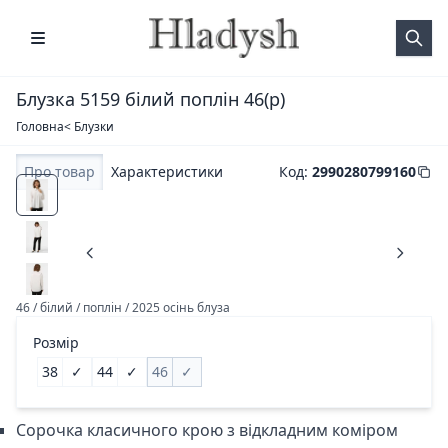
Блузка 5159 білий поплін 46(р)
Головна
< Блузки
Про товар
Характеристики
Код
:
2990280799160
46 / білий / поплін / 2025 осінь блуза
Розмір
38
✓
44
✓
46
✓
Сорочка класичного крою з відкладним коміром