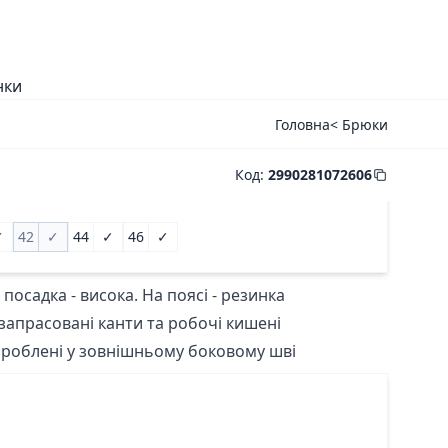
нки
Головна
< Брюки
Код
:
2990281072606
✓
42
✓
44
✓
46
✓
посадка - висока. На поясі - резинка
запрасовані канти та робочі кишені
зроблені у зовнішньому боковому шві