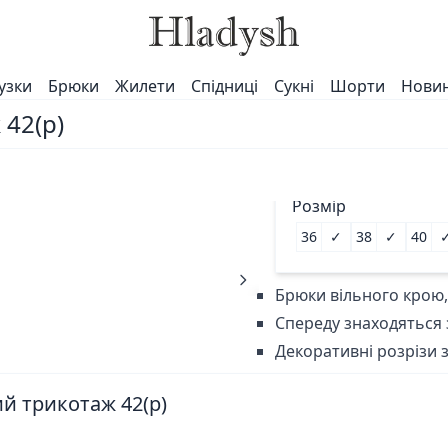
узки
Брюки
Жилети
Спідниці
Сукні
Шорти
Нови
42(р)
Розмір
36
✓
38
✓
40
Брюки вільного крою, 
Спереду знаходяться 
Декоративні розрізи 
й трикотаж 42(р)