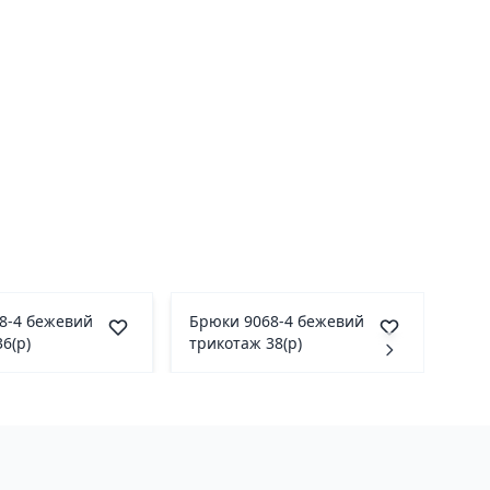
8-4 бежевий
Брюки 9068-4 бежевий
6(р)
трикотаж 38(р)