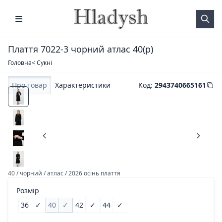
Плаття 7022-3 чорний атлас 40(р)
Головна
< Сукні
Про товар
Характеристики
Код
:
2943740665161
40 / чорний / атлас / 2026 осінь плаття
Розмір
36
✓
40
✓
42
✓
44
✓