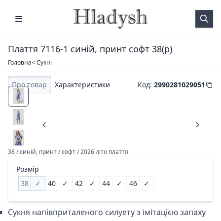
Плаття 7116-1 синій, принт софт 38(р)
Головна
< Сукні
Про товар
Характеристики
Код
:
2990281029051
38 / синій, принт / софт / 2026 літо плаття
Розмір
38
✓
40
✓
42
✓
44
✓
46
✓
Сукня напівприталеного силуету з імітацією запаху