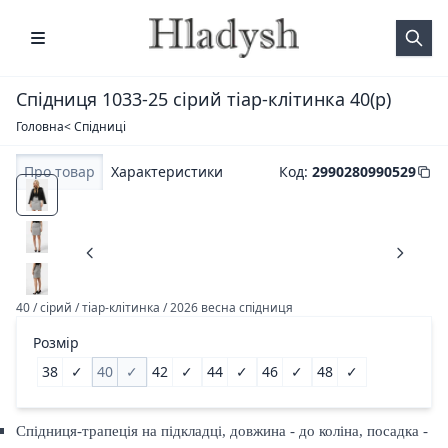
Спідниця 1033-25 сірий тіар-клітинка 40(р)
Головна
< Спідниці
Про товар
Характеристики
Код
:
2990280990529
40 / сірий / тіар-клітинка / 2026 весна спідниця
Розмір
38
✓
40
✓
42
✓
44
✓
46
✓
48
✓
Спідниця-трапеція на підкладці, довжина - до коліна, посадка -