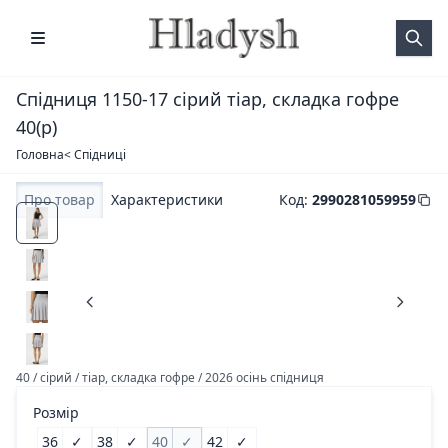
Спідниця 1150-17 сірий тіар, складка гофре
40(р)
Головна
< Спідниці
Про товар
Характеристики
Код
:
2990281059959
40 / сірий / тіар, складка гофре / 2026 осінь спідниця
Розмір
36
✓
38
✓
40
✓
42
✓