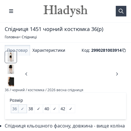
Спідниця 1451 чорний костюмка 36(р)
Головна
< Спідниці
Про товар
Характеристики
Код
:
2990281003914
36 / чорний / костюмка / 2026 весна спідниця
Розмір
36
✓
38
✓
40
✓
42
✓
Спідниця кльошного фасону, довжина - вище коліна