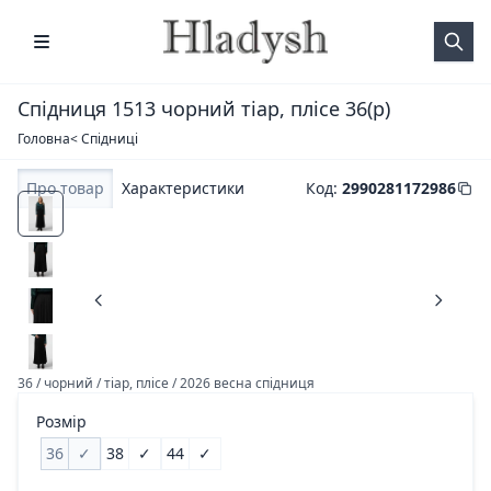
Спідниця 1513 чорний тіар, плісе 36(р)
Головна
< Спідниці
Про товар
Характеристики
Код
:
2990281172986
36 / чорний / тіар, плісе / 2026 весна спідниця
Розмір
36
✓
38
✓
44
✓