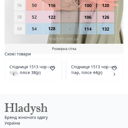
Розмірна сітка
Схожі товари
Спідниця 1513 чорний
Спідниця 1513 чорний
тіар, плісе 38(р)
тіар, плісе 44(р)
Бренд жіночого одягу
Україна