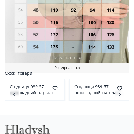
Розмірна сітка
Схожі товари
Спідниця 989-57
Спідниця 989-57
шоколадний тіар-лапка
шоколадний тіар-лапка
42(р)
40(р)