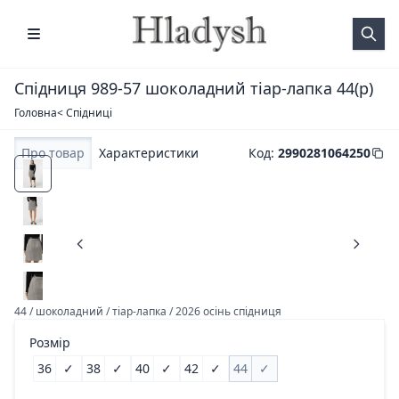
Спідниця 989-57 шоколадний тіар-лапка 44(р)
Головна
< Спідниці
Про товар
Характеристики
Код
:
2990281064250
44 / шоколадний / тіар-лапка / 2026 осінь спідниця
Розмір
36
✓
38
✓
40
✓
42
✓
44
✓